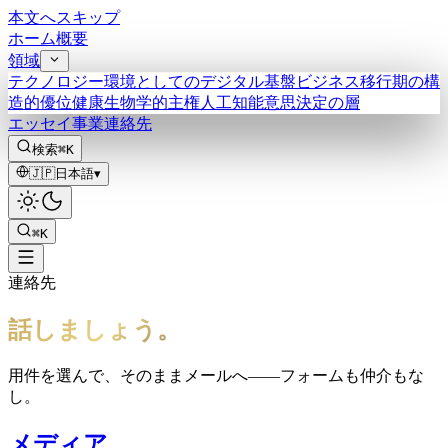
本文へスキップ
ホーム
概要
領域
テクノロジー
環境としてのデジタル基盤
ビジネス
移行期の構
造的優位
健康
生物学的主権
人工知能
意思決定の層
エッセイ
事業
連絡先
検索
⌘K
🇯🇵
日本語
▾
⌘K
連絡先
話しましょう。
用件を選んで、そのままメールへ——フォームも仲介もな
し。
メディア