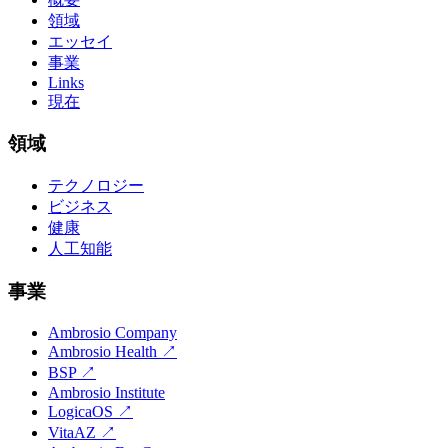
領域
エッセイ
事業
Links
現在
領域
テクノロジー
ビジネス
健康
人工知能
事業
Ambrosio Company
Ambrosio Health
↗
BSP
↗
Ambrosio Institute
LogicaOS
↗
VitaAZ
↗