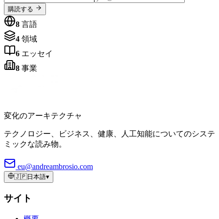
購読する
8
言語
4
領域
6
エッセイ
8
事業
変化のアーキテクチャ
テクノロジー、ビジネス、健康、人工知能についてのシステ
ミックな読み物。
eu@andreambrosio.com
🇯🇵
日本語
▾
サイト
概要